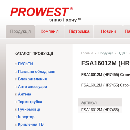
Продукція
Компанія
Підтримка
Новини
Па
КАТАЛОГ ПРОДУКЦІЇ
Головна
Продукція
ТДКС
FSA16012M (H
ПУЛЬТИ
Паяльне обладнаня
FSA16012M (HR7455) Стр
Блок живлення
FSA16012M (HR7455) Стро
Авто аксесуари
Антена
Термотрубка
Артикул
Гучномовці
FSA16012M (HR7455)
Інвертор
Кріплення ТВ