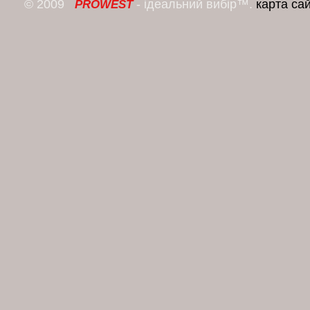
© 2009
- ідеальний вибір™.
карта са
PROWEST