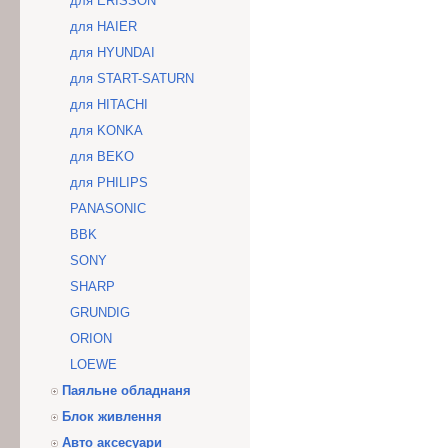
для ERISSON
для HAIER
для HYUNDAI
для START-SATURN
для HITACHI
для KONKA
для BEKO
для PHILIPS
PANASONIC
BBK
SONY
SHARP
GRUNDIG
ORION
LOEWE
Паяльне обладнаня
Блок живлення
Авто аксесуари