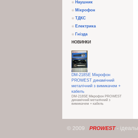
Наушник
Мікрофон
ТДКС
Електрика
Гнізда
НОВИНКИ
DM-218SE Мікрофон
PROWEST динамічний
металічний з вимикачем +
кабель
DM-218SE Мікрофон PROWEST
динамічний металічний з
вимикачем + кабель
© 2009
- ідеал
PROWEST