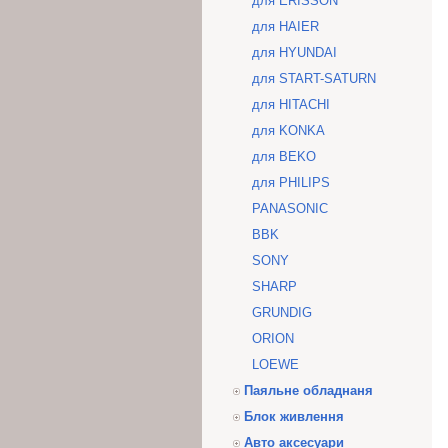
для ERISSON
для HAIER
для HYUNDAI
для START-SATURN
для HITACHI
для KONKA
для BEKO
для PHILIPS
PANASONIC
BBK
SONY
SHARP
GRUNDIG
ORION
LOEWE
Паяльне обладнаня
Блок живлення
Авто аксесуари