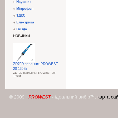
Наушник
Мікрофон
ТДКС
Електрика
Гнізда
НОВИНКИ
ZD70D паяльник PROWEST
20-130Вт
ZD70D паяльник PROWEST 20-
130Вт
© 2009
- ідеальний вибір™.
карта са
PROWEST