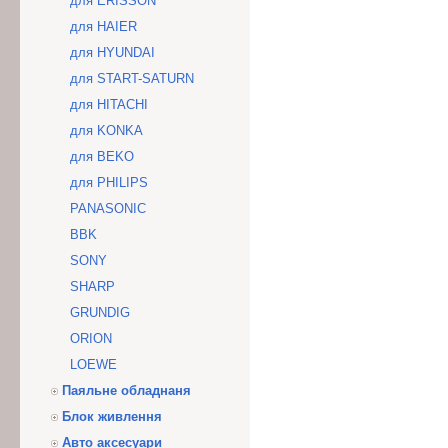
для ERISSON
для HAIER
для HYUNDAI
для START-SATURN
для HITACHI
для KONKA
для BEKO
для PHILIPS
PANASONIC
BBK
SONY
SHARP
GRUNDIG
ORION
LOEWE
Паяльне обладнаня
Блок живлення
Авто аксесуари