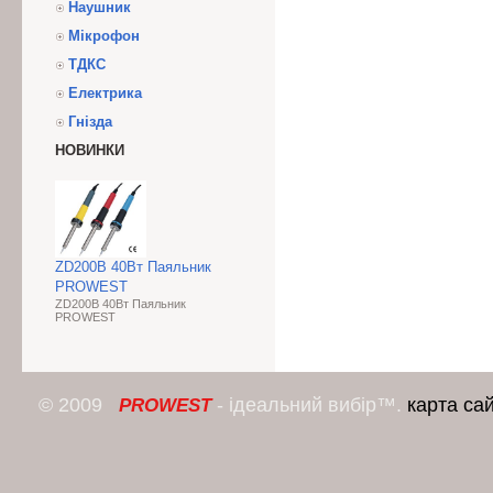
Наушник
Мікрофон
ТДКС
Електрика
Гнізда
НОВИНКИ
ZD200B 40Вт Паяльник
PROWEST
ZD200B 40Вт Паяльник
PROWEST
© 2009
- ідеальний вибір™.
карта са
PROWEST