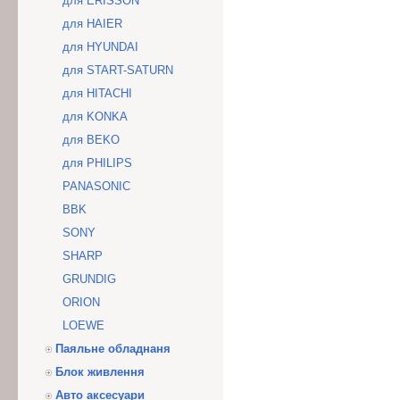
для ERISSON
для HAIER
для HYUNDAI
для START-SATURN
для HITACHI
для KONKA
для BEKO
для PHILIPS
PANASONIC
BBK
SONY
SHARP
GRUNDIG
ORION
LOEWE
Паяльне обладнаня
Блок живлення
Авто аксесуари