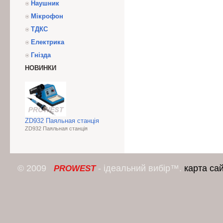
Наушник
Мікрофон
ТДКС
Електрика
Гнізда
НОВИНКИ
ZD932 Паяльная станція
ZD932 Паяльная станція
© 2009
- ідеальний вибір™.
карта са
PROWEST