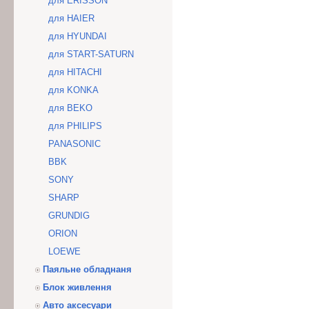
для ERISSON
для HAIER
для HYUNDAI
для START-SATURN
для HITACHI
для KONKA
для BEKO
для PHILIPS
PANASONIC
BBK
SONY
SHARP
GRUNDIG
ORION
LOEWE
Паяльне обладнаня
Блок живлення
Авто аксесуари