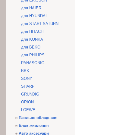
для ERISSON
для HAIER
для HYUNDAI
для START-SATURN
для HITACHI
для KONKA
для BEKO
для PHILIPS
PANASONIC
BBK
SONY
SHARP
GRUNDIG
ORION
LOEWE
Паяльне обладнаня
Блок живлення
Авто аксесуари