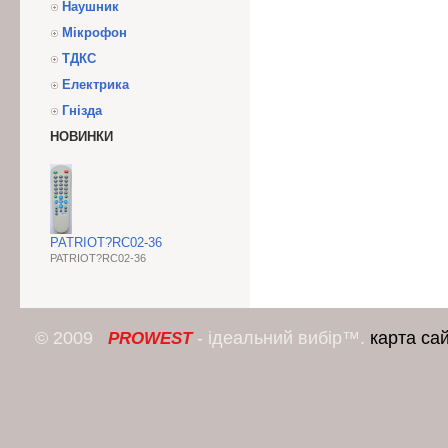
Наушник
Мікрофон
ТДКС
Електрика
Гнізда
НОВИНКИ
PATRIOT?RC02-36
PATRIOT?RC02-36
© 2009
- ідеальний вибір™.
карта са
PROWEST