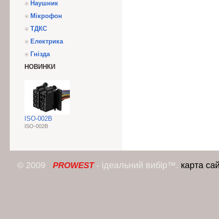
Наушник
Мікрофон
ТДКС
Електрика
Гнізда
НОВИНКИ
ISO-002B
ISO-002B
© 2009
- ідеальний вибір™.
карта са
PROWEST