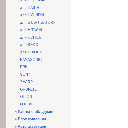
для ERISSON
для HAIER
для HYUNDAI
для START-SATURN
для HITACHI
для KONKA
для BEKO
для PHILIPS
PANASONIC
BBK
SONY
SHARP
GRUNDIG
ORION
LOEWE
Паяльне обладнаня
Блок живлення
Авто аксесуари