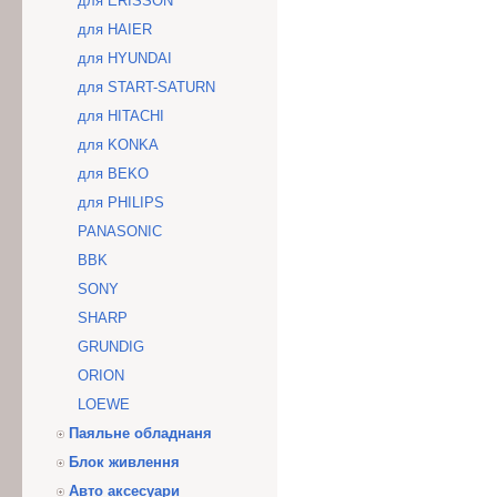
для ERISSON
для HAIER
для HYUNDAI
для START-SATURN
для HITACHI
для KONKA
для BEKO
для PHILIPS
PANASONIC
BBK
SONY
SHARP
GRUNDIG
ORION
LOEWE
Паяльне обладнаня
Блок живлення
Авто аксесуари