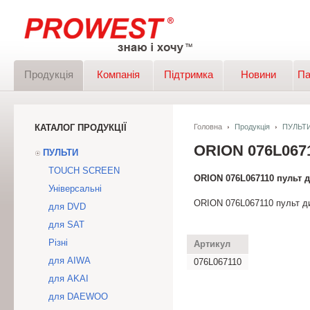
Продукція
Компанія
Підтримка
Новини
Па
КАТАЛОГ ПРОДУКЦІЇ
Головна
Продукція
ПУЛЬТ
ORION 076L06
ПУЛЬТИ
TOUCH SCREEN
ORION 076L067110 пульт 
Універсальні
ORION 076L067110 пульт ди
для DVD
для SAT
Різні
Артикул
для AIWA
076L067110
для AKAI
для DAEWOO