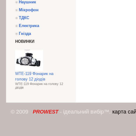
Наушник
Мікрофон
ТДКС
Електрика
Гнізда
НОВИНКИ
WTE-119 Фонарик на
голову 12 діодів
WTE-119 Фонарик на голову 12
діодів
© 2009
- ідеальний вибір™.
карта са
PROWEST