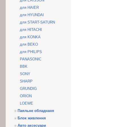
для ERISSON
для HAIER
для HYUNDAI
для START-SATURN
для HITACHI
для KONKA
для BEKO
для PHILIPS
PANASONIC
BBK
SONY
SHARP
GRUNDIG
ORION
LOEWE
Паяльне обладнаня
Блок живлення
Авто аксесуари