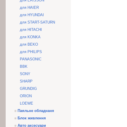
для ERISSON
для HAIER
для HYUNDAI
для START-SATURN
для HITACHI
для KONKA
для BEKO
для PHILIPS
PANASONIC
BBK
SONY
SHARP
GRUNDIG
ORION
LOEWE
Паяльне обладнаня
Блок живлення
Авто аксесуари