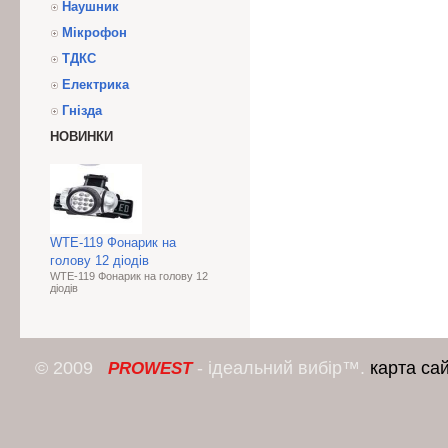
Наушник
Мікрофон
ТДКС
Електрика
Гнізда
НОВИНКИ
WTE-119 Фонарик на
голову 12 діодів
WTE-119 Фонарик на голову 12
діодів
© 2009
- ідеальний вибір™.
карта са
PROWEST