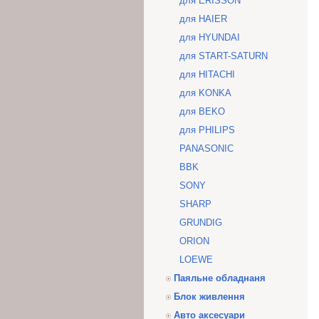
для ERISSON
для HAIER
для HYUNDAI
для START-SATURN
для HITACHI
для KONKA
для BEKO
для PHILIPS
PANASONIC
BBK
SONY
SHARP
GRUNDIG
ORION
LOEWE
Паяльне обладнаня
Блок живлення
Авто аксесуари