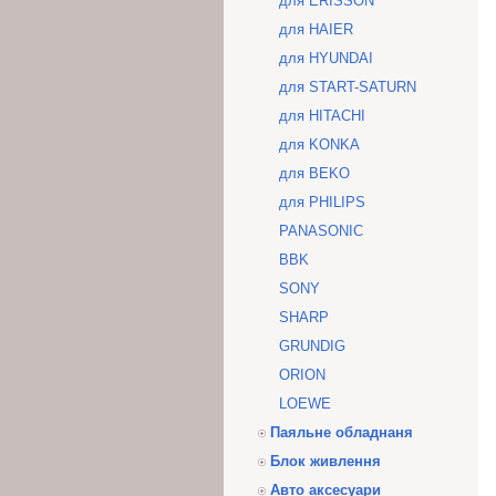
для ERISSON
для HAIER
для HYUNDAI
для START-SATURN
для HITACHI
для KONKA
для BEKO
для PHILIPS
PANASONIC
BBK
SONY
SHARP
GRUNDIG
ORION
LOEWE
Паяльне обладнаня
Блок живлення
Авто аксесуари