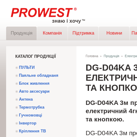
Продукція
Компанія
Підтримка
Новини
Па
КАТАЛОГ ПРОДУКЦІЇ
Головна
Продукція
Електр
DG-D04KA
ПУЛЬТИ
ЕЛЕКТРИЧН
Паяльне обладнаня
Блок живлення
ТА КНОПК
Авто аксесуари
Антена
DG-D04KA 3м п
Термотрубка
електричний 4г
Гучномовці
та кнопкою.
Інвертор
Кріплення ТВ
DG-D04KA 3м пр