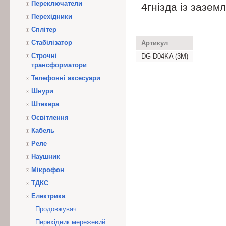
Переключатели
4гнізда із зазем
Перехідники
Сплітер
Стабілізатор
Артикул
Строчні
DG-D04KA (3M)
трансформатори
Телефонні аксесуари
Шнури
Штекера
Освітлення
Кабель
Реле
Наушник
Мікрофон
ТДКС
Електрика
Продовжувач
Перехідник мережевий