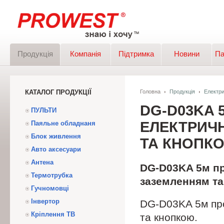
Продукція
Компанія
Підтримка
Новини
Па
КАТАЛОГ ПРОДУКЦІЇ
Головна
Продукція
Електр
DG-D03KA
ПУЛЬТИ
ЕЛЕКТРИЧН
Паяльне обладнаня
Блок живлення
ТА КНОПК
Авто аксесуари
Антена
DG-D03KA 5м пр
Термотрубка
заземленням та
Гучномовці
Інвертор
DG-D03KA 5м про
Кріплення ТВ
та кнопкою.