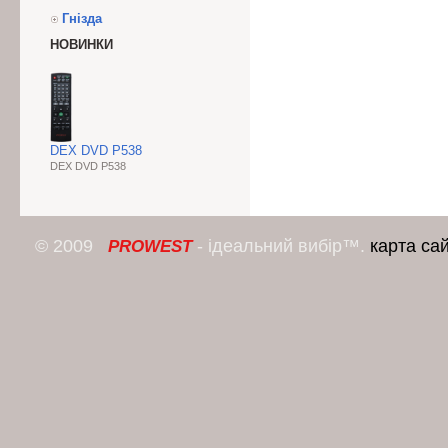
Гнізда
НОВИНКИ
DEX DVD P538
DEX DVD P538
© 2009
- ідеальний вибір™.
карта са
PROWEST