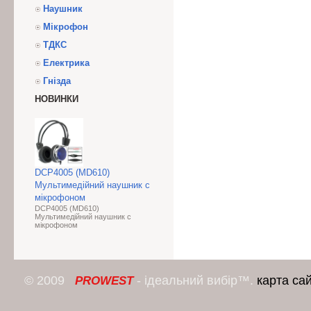
Наушник
Мікрофон
ТДКС
Електрика
Гнізда
НОВИНКИ
DCP4005 (MD610)
Мультимедійний наушник с
мікрофоном
DCP4005 (MD610)
Мультимедійний наушник с
мікрофоном
© 2009
- ідеальний вибір™.
карта са
PROWEST