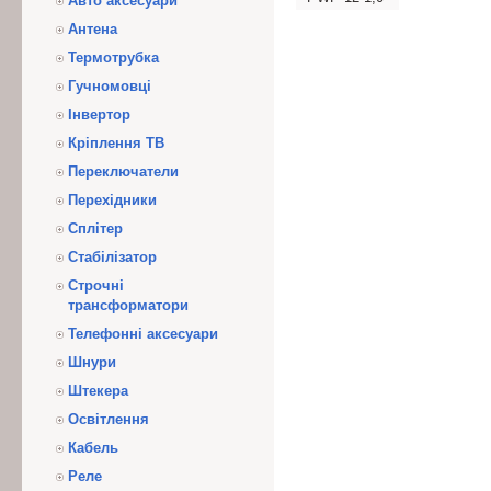
Авто аксесуари
Антена
Термотрубка
Гучномовці
Інвертор
Кріплення ТВ
Переключатели
Перехідники
Сплітер
Стабілізатор
Строчні
трансформатори
Телефонні аксесуари
Шнури
Штекера
Освітлення
Кабель
Реле