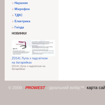
Наушник
Мікрофон
ТДКС
Електрика
Гнізда
НОВИНКИ
ZD141 Лупа з падсвіткою
на батарейках
ZD141 Лупа з падсвіткою на
батарейках
© 2009
- ідеальний вибір™.
карта са
PROWEST