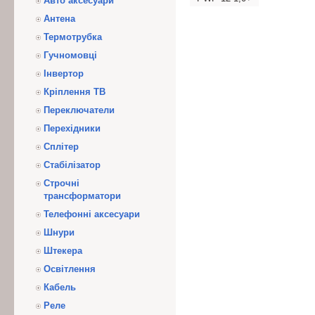
Авто аксесуари
Антена
Термотрубка
Гучномовці
Інвертор
Кріплення ТВ
Переключатели
Перехідники
Сплітер
Стабілізатор
Строчні
трансформатори
Телефонні аксесуари
Шнури
Штекера
Освітлення
Кабель
Реле