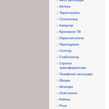
Авто аксесуари
Антена
Термотрубка
Гучномовці
Інвертор
Кріплення ТВ
Переключатели
Перехідники
Сплітер
Стабілізатор
Строчні
трансформатори
Телефонні аксесуари
Шнури
Штекера
Освітлення
Кабель
Реле