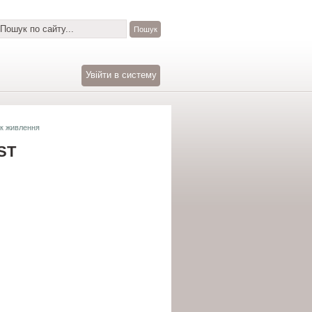
Увійти в систему
к живлення
ST