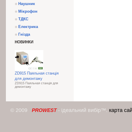
Наушник
Мікрофон
ТДКС
Електрика
Гнізда
НОВИНКИ
ZD915 Паяльная станція
для демонтажу
ZD915 Паяльная станція для
демонтажу
© 2009
- ідеальний вибір™.
карта са
PROWEST