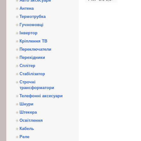
Авто аксесуари
Антена
Термотрубка
Гучномовці
Інвертор
Кріплення ТВ
Переключатели
Перехідники
Сплітер
Стабілізатор
Строчні
трансформатори
Телефонні аксесуари
Шнури
Штекера
Освітлення
Кабель
Реле