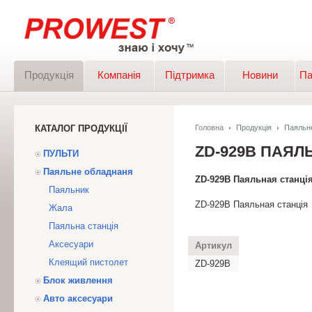
Продукція
Компанія
Підтримка
Новини
Па
КАТАЛОГ ПРОДУКЦІЇ
Головна
Продукція
Паяльн
ZD-929В ПАЯЛ
ПУЛЬТИ
Паяльне обладнаня
ZD-929В Паяльная станці
Паяльник
ZD-929B Паяльная станція
Жала
Паяльна станція
Аксесуари
Артикул
Клеящий пистолет
ZD-929В
Блок живлення
Авто аксесуари