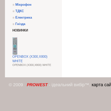
Мікрофон
ТДКС
Електрика
Гнізда
НОВИНКИ
OPENBOX (X300,X800)
WHITE
OPENBOX (X300,X800) WHITE
© 2009
- ідеальний вибір™.
карта са
PROWEST