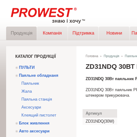
Продукція
Компанія
Підтримка
Новини
Па
КАТАЛОГ ПРОДУКЦІЇ
Головна
Продукція
Паяльн
ZD31NDQ 30ВТ
ПУЛЬТИ
Паяльне обладнаня
ZD31NDQ 30Вт паяльник
Паяльник
ZD31NDQ 30Вт паяльник P
Жала
штекером прикурювача.
Паяльна станція
Аксесуари
Артикул
Клеящий пистолет
ZD31NDQ(30W)
Блок живлення
Авто аксесуари