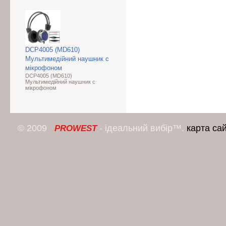
DCP4005 (MD610)
Мультимедійний наушник с
мікрофоном
DCP4005 (MD610)
Мультимедійний наушник с
мікрофоном
© 2009
- ідеальний вибір™.
карта са
PROWEST