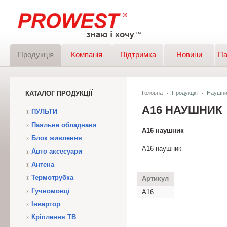
Продукція
Компанія
Підтримка
Новини
Па
КАТАЛОГ ПРОДУКЦІЇ
Головна
Продукція
Наушни
A16 НАУШНИК
ПУЛЬТИ
Паяльне обладнаня
A16 наушник
Блок живлення
A16 наушник
Авто аксесуари
Антена
Термотрубка
Артикул
Гучномовці
A16
Інвертор
Кріплення ТВ