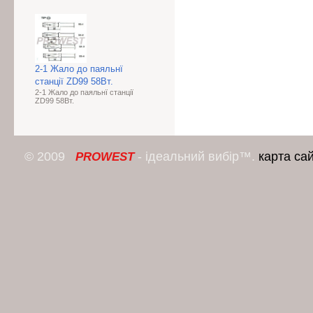
2-1 Жало до паяльнї
станції ZD99 58Bт.
2-1 Жало до паяльнї станції
ZD99 58Bт.
© 2009
- ідеальний вибір™.
карта са
PROWEST