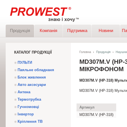
Продукція
Компанія
Підтримка
Новини
Па
КАТАЛОГ ПРОДУКЦІЇ
Головна
Продукція
Наушни
MD307M.V (HP
ПУЛЬТИ
МІКРОФОНОМ
Паяльне обладнаня
Блок живлення
MD307M.V (HP-318) Муль
Авто аксесуари
MD307M.V (HP-318) Мульти
Антена
Термотрубка
Гучномовці
Артикул
Інвертор
MD307M.V (HP-318)
Кріплення ТВ