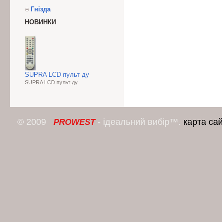
Гнізда
НОВИНКИ
SUPRA LCD пульт ду
SUPRA LCD пульт ду
© 2009
- ідеальний вибір™.
карта са
PROWEST