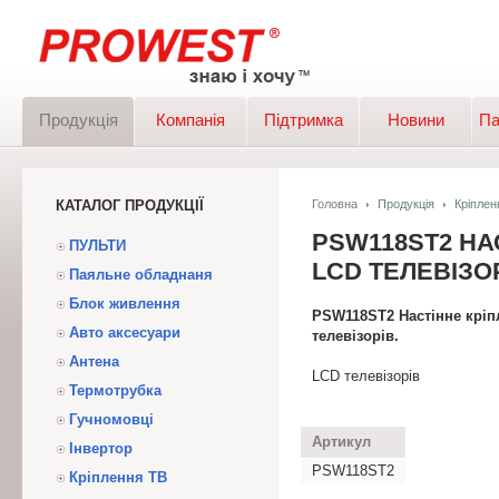
Продукція
Компанія
Підтримка
Новини
Па
КАТАЛОГ ПРОДУКЦІЇ
Головна
Продукція
Кріплен
PSW118ST2 НА
ПУЛЬТИ
LCD ТЕЛЕВІЗОР
Паяльне обладнаня
Блок живлення
PSW118ST2 Настінне кріп
Авто аксесуари
телевізорів.
Антена
LCD телевізорів
Термотрубка
Гучномовці
Артикул
Інвертор
PSW118ST2
Кріплення ТВ