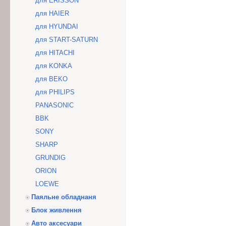
для ERISSON
для HAIER
для HYUNDAI
для START-SATURN
для HITACHI
для KONKA
для BEKO
для PHILIPS
PANASONIC
BBK
SONY
SHARP
GRUNDIG
ORION
LOEWE
Паяльне обладнаня
Блок живлення
Авто аксесуари