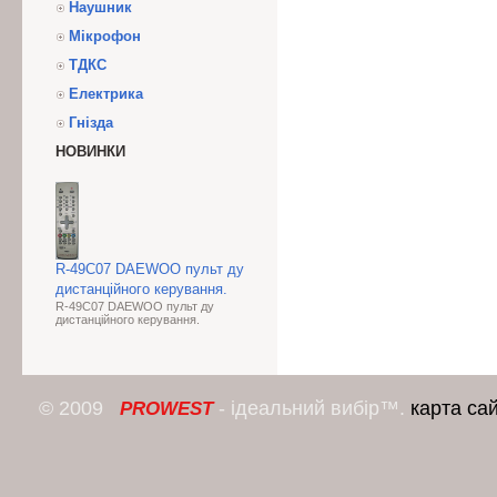
Наушник
Мікрофон
ТДКС
Електрика
Гнізда
НОВИНКИ
R-49C07 DAEWOO пульт ду
дистанційного керування.
R-49C07 DAEWOO пульт ду
дистанційного керування.
© 2009
- ідеальний вибір™.
карта са
PROWEST