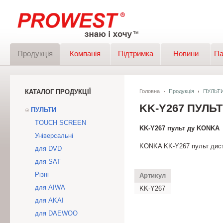
Продукція
Компанія
Підтримка
Новини
Па
КАТАЛОГ ПРОДУКЦІЇ
Головна
Продукція
ПУЛЬТ
KK-Y267 ПУЛЬ
ПУЛЬТИ
TOUCH SCREEN
KK-Y267 пульт ду KONKA
Універсальні
KONKA KK-Y267 пульт дист
для DVD
для SAT
Різні
Артикул
для AIWA
KK-Y267
для AKAI
для DAEWOO