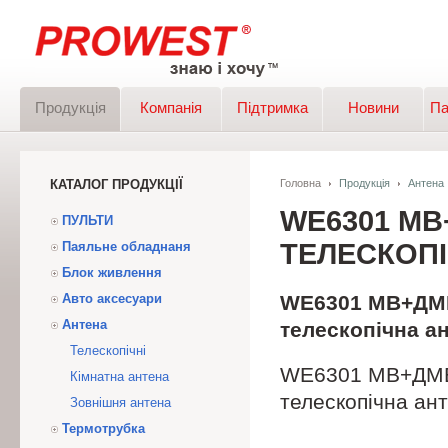
Продукція
Компанія
Підтримка
Новини
Па
КАТАЛОГ ПРОДУКЦІЇ
Головна
Продукція
Антена
WE6301 МB
ПУЛЬТИ
ТЕЛЕСКОПІ
Паяльне обладнаня
Блок живлення
Авто аксесуари
WE6301 МB+ДМB 
Антена
телескопічна ан
Телескопічні
WE6301 МB+ДМB 
Кімнатна антена
телескопічна ант
Зовнішня антена
Термотрубка