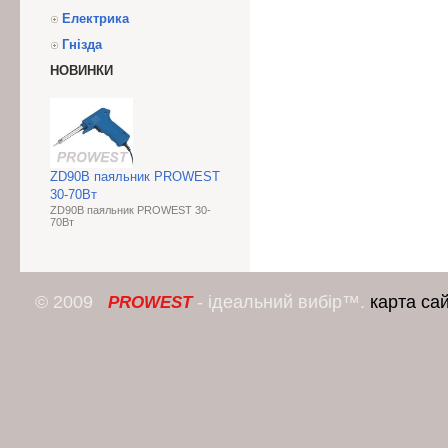
Електрика
Гнізда
НОВИНКИ
ZD90B паяльник PROWEST
30-70Вт
ZD90B паяльник PROWEST 30-
70Вт
© 2009
- ідеальний вибір™.
карта са
PROWEST