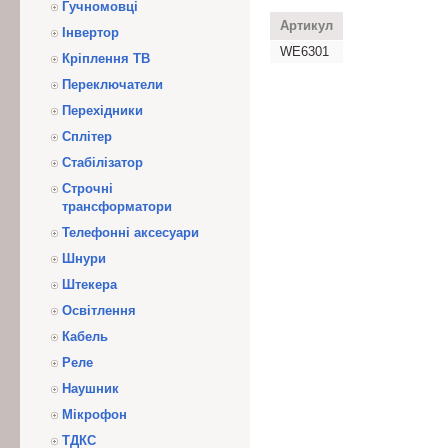
Гучномовці
Артикул
Інвертор
WE6301
Кріплення ТВ
Переключатели
Перехідники
Сплітер
Стабілізатор
Строчні
трансформатори
Телефонні аксесуари
Шнури
Штекера
Освітлення
Кабель
Реле
Наушник
Мікрофон
ТДКС