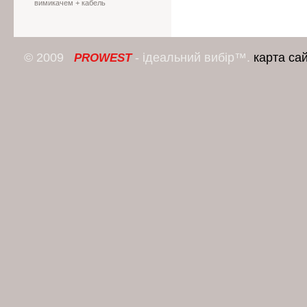
вимикачем + кабель
© 2009
- ідеальний вибір™.
карта са
PROWEST