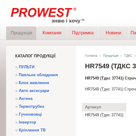
Продукція
Компанія
Підтримка
Новини
Па
КАТАЛОГ ПРОДУКЦІЇ
Головна
Продукція
ТДКС
HR7549 (ТДКС
ПУЛЬТИ
Паяльне обладнаня
HR7549 (Тдкс 37741) Стр
Блок живлення
HR7549 (Тдкс 37741) Стро
Авто аксесуари
Антена
Термотрубка
Артикул
Гучномовці
HR7549 (Тдкс 37741)
Інвертор
Кріплення ТВ