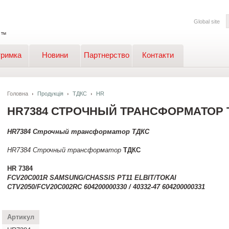
Global site
тримка
Новини
Партнерство
Контакти
Головна
Продукція
ТДКС
HR
HR7384 СТРОЧНЫЙ ТРАНСФОРМАТОР 
HR7384
Строчный трансформатор ТДКС
HR7384
Строчный трансформатор
ТДКС
HR 7384
FCV20C001R SAMSUNG/CHASSIS PT11 ELBIT/TOKAI
CTV2050/FCV20C002RC 604200000330 / 40332-47 604200000331
Артикул