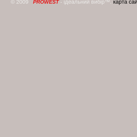
© 2009
- ідеальний вибір™.
карта са
PROWEST