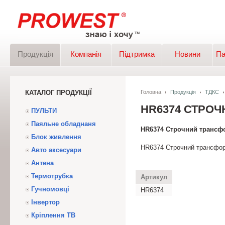
Продукція
Компанія
Підтримка
Новини
Па
КАТАЛОГ ПРОДУКЦІЇ
Головна
Продукція
ТДКС
HR6374 СТРО
ПУЛЬТИ
Паяльне обладнаня
HR6374 Строчний трансф
Блок живлення
HR6374 Строчний трансфо
Авто аксесуари
Антена
Термотрубка
Артикул
Гучномовці
HR6374
Інвертор
Кріплення ТВ