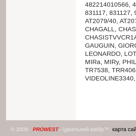
482214010566, 4
831117, 831127,
AT2079/40, AT20
CHAGALL, CHAS
CHASISTVVCR1AA
GAUGUIN, GIORG
LEONARDO, LOT7
MIRa, MIRу, PHI
TR7538, TRR406
VIDEOLINE3340
© 2009
- ідеальний вибір™.
карта са
PROWEST