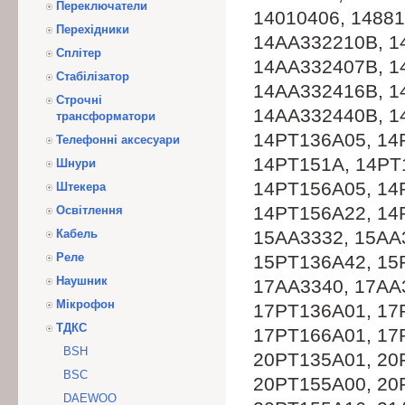
Переключатели
14010406, 1488
Перехідники
14AA332210B, 1
Сплітер
14AA332407B, 1
Стабілізатор
14AA332416B, 1
Строчні
14AA332440B, 1
трансформатори
14PT136A05, 14
Телефонні аксесуари
14PT151A, 14PT
Шнури
14PT156A05, 14
Штекера
14PT156A22, 14
Освітлення
Кабель
15AA3332, 15AA
Реле
15PT136A42, 15
Наушник
17AA3340, 17AA
Мікрофон
17PT136A01, 17
ТДКС
17PT166A01, 17
BSH
20PT135A01, 20
BSC
20PT155A00, 20
DAEWOO