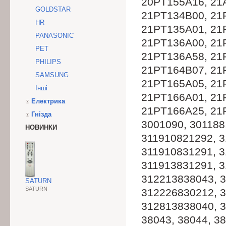
20PT155A16, 21
GOLDSTAR
21PT134B00, 21
HR
21PT135A01, 21
PANASONIC
21PT136A00, 21
PET
21PT136A58, 21
PHILIPS
21PT164B07, 21
SAMSUNG
21PT165A05, 21
Інші
21PT166A01, 21
Електрика
21PT166A25, 21
Гнізда
3001090, 301188
НОВИНКИ
311910821292, 3
311910831291, 3
311913831291, 
312213838043, 
SATURN
SATURN
312226830212, 
312813838040, 3
38043, 38044, 3