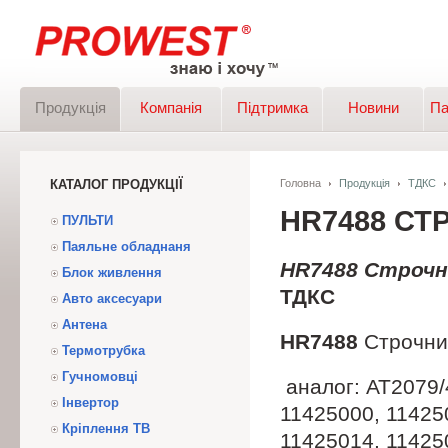
Продукція
Компанія
Підтримка
Новини
Па
КАТАЛОГ ПРОДУКЦІЇ
Головна
Продукція
ТДКС
HR7488 С
ПУЛЬТИ
Паяльне обладнаня
HR7488
Строчн
Блок живлення
ТДКС
Авто аксесуари
Антена
HR7488
Строчни
Термотрубка
Гучномовці
аналог: AT2079/
Інвертор
11425000, 11425
Кріплення ТВ
11425014, 11425