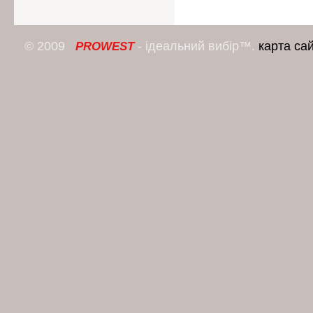
© 2009
- ідеальний вибір™.
карта са
PROWEST