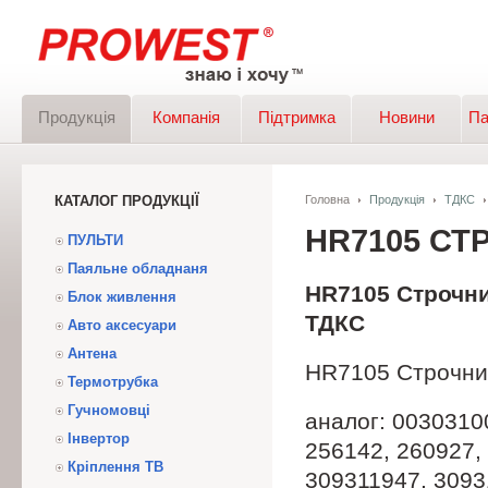
Продукція
Компанія
Підтримка
Новини
Па
КАТАЛОГ ПРОДУКЦІЇ
Головна
Продукція
ТДКС
HR7105 С
ПУЛЬТИ
Паяльне обладнаня
HR7105 Строчн
Блок живлення
ТДКС
Авто аксесуари
Антена
HR7105 Строчни
Термотрубка
Гучномовці
аналог: 0030310
Інвертор
256142, 260927,
Кріплення ТВ
309311947, 3093