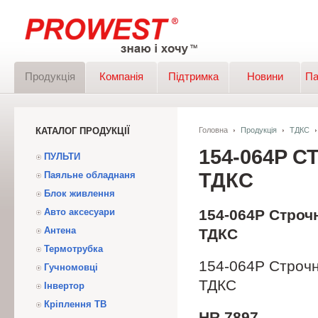
Продукція
Компанія
Підтримка
Новини
Па
КАТАЛОГ ПРОДУКЦІЇ
Головна
Продукція
ТДКС
154-064P 
ПУЛЬТИ
ТДКС
Паяльне обладнаня
Блок живлення
Авто аксесуари
154-064P Стро
Антена
ТДКС
Термотрубка
154-064P Строч
Гучномовці
ТДКС
Інвертор
Кріплення ТВ
HR 7897