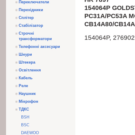
Переключатели
154064P GOLDS
Перехідники
PC31A/PC53A M
Сплітер
CB14A80/CB14A
Стабілізатор
Строчні
154064P, 276902
трансформатори
Телефонні аксесуари
Шнури
Штекера
Освітлення
Кабель
Реле
Наушник
Мікрофон
ТДКС
BSH
BSC
DAEWOO