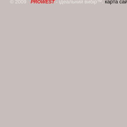
© 2009
- ідеальний вибір™.
карта са
PROWEST