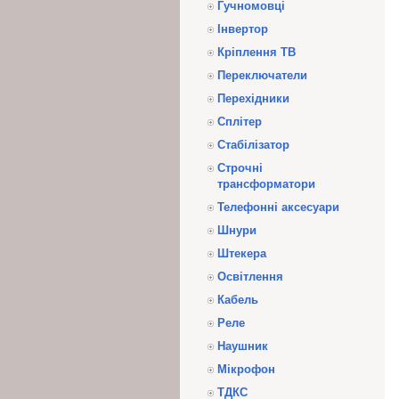
Гучномовці
Інвертор
Кріплення ТВ
Переключатели
Перехідники
Сплітер
Стабілізатор
Строчні
трансформатори
Телефонні аксесуари
Шнури
Штекера
Освітлення
Кабель
Реле
Наушник
Мікрофон
ТДКС