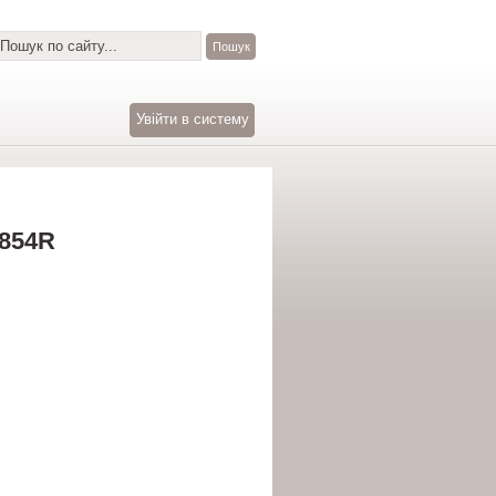
Увійти в систему
854R