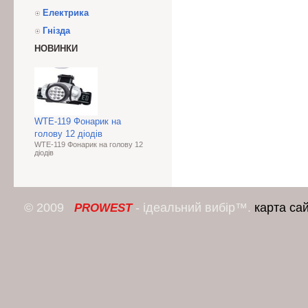
Електрика
Гнізда
НОВИНКИ
WTE-119 Фонарик на
голову 12 діодів
WTE-119 Фонарик на голову 12
діодів
© 2009
- ідеальний вибір™.
карта са
PROWEST