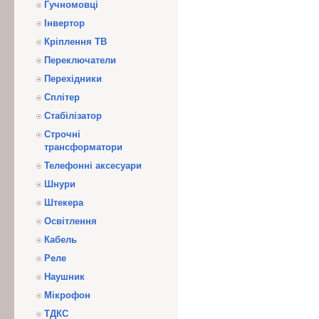
Гучномовці
Інвертор
Кріплення ТВ
Переключатели
Перехідники
Сплітер
Стабілізатор
Строчні
трансформатори
Телефонні аксесуари
Шнури
Штекера
Освітлення
Кабель
Реле
Наушник
Мікрофон
ТДКС