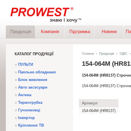
Продукція
Компанія
Підтримка
Новини
Па
КАТАЛОГ ПРОДУКЦІЇ
Головна
Продукція
ТДКС
154-064M (HR
ПУЛЬТИ
Паяльне обладнаня
154-064M (HR8137) Строч
Блок живлення
154-064M (HR8137) Строчн
Авто аксесуари
Антена
Термотрубка
Артикул
Гучномовці
154-064M (HR8137)
Інвертор
Кріплення ТВ