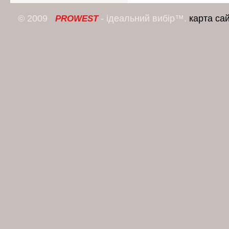
© 2009
- ідеальний вибір™.
карта са
PROWEST