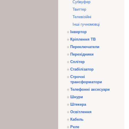
Субвуфер
Твиттер
Телевізійні
Інші гучномовці
Інвертор
Кріплення ТВ
Переключатели
Перехідники
Сплітер
Стабілізатор
Строчні
трансформатори
Телефонні аксесуари
Шнури
Штекера
Освітлення
Кабель
Реле