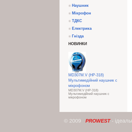
Наушник
Мікрофон
ТДКС
Електрика
Гнізда
НОВИНКИ
MD307M.V (HP-318)
Мультимедійний наушник с
мікрофоном
MD307M.V (HP-318)
Мультимедійний наушник с
мікрофоном
© 2009
- ідеал
PROWEST