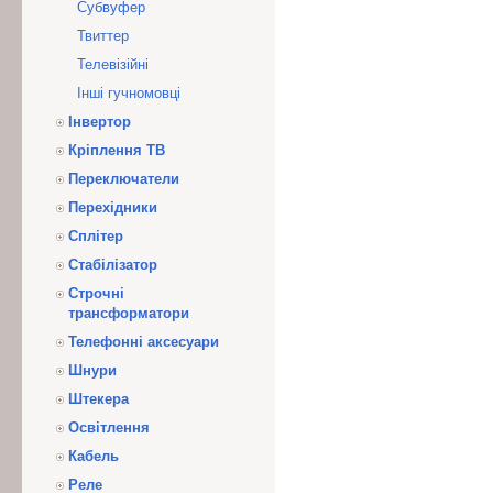
Субвуфер
Твиттер
Телевізійні
Інші гучномовці
Інвертор
Кріплення ТВ
Переключатели
Перехідники
Сплітер
Стабілізатор
Строчні
трансформатори
Телефонні аксесуари
Шнури
Штекера
Освітлення
Кабель
Реле