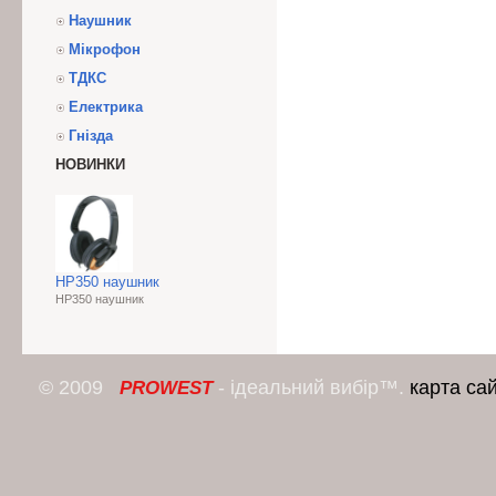
Наушник
Мікрофон
ТДКС
Електрика
Гнізда
НОВИНКИ
HP350 наушник
HP350 наушник
© 2009
- ідеальний вибір™.
карта са
PROWEST