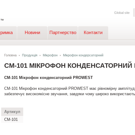
Global site
тримка
Новини
Партнерство
Контакти
Головна
Продукція
Мікрофон
Мікрофон кондерсаторний
CM-101 МІКРОФОН КОНДЕНСАТОРНИЙ
CM-101 Мікрофон конденсаторний PROWEST
CM-101 Мікрофон конденсаторний PROWEST має рівномірну амплітудн
забезпечує високоякісне звучання, завдяки чому широко використають
Артикул
CM-101