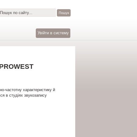
Увійти в систему
 PROWEST
о-частотну характеристику й
ся в студіях звукозапису