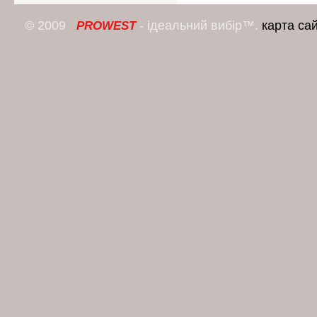
© 2009
- ідеальний вибір™.
карта са
PROWEST