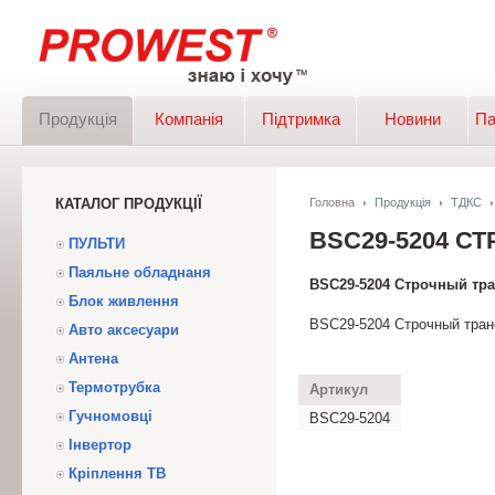
Продукція
Компанія
Підтримка
Новини
Па
КАТАЛОГ ПРОДУКЦІЇ
Головна
Продукція
ТДКС
BSC29-5204 С
ПУЛЬТИ
Паяльне обладнаня
BSC29-5204 Строчный тр
Блок живлення
BSC29-5204 Строчный тра
Авто аксесуари
Антена
Термотрубка
Артикул
Гучномовці
BSC29-5204
Інвертор
Кріплення ТВ