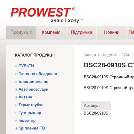
Продукція
Компанія
Підтримка
Новини
Па
КАТАЛОГ ПРОДУКЦІЇ
Головна
Продукція
ТДКС
BSC28-0910S
ПУЛЬТИ
Паяльне обладнаня
BSC28-0910S Строчный т
Блок живлення
BSC28-0910S Строчный тр
Авто аксесуари
Антена
Термотрубка
Артикул
Гучномовці
BSC28-0910S
Інвертор
Кріплення ТВ