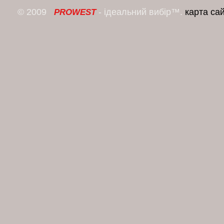
© 2009
- ідеальний вибір™.
карта са
PROWEST