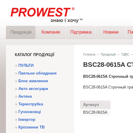
Продукція
Компанія
Підтримка
Новини
Па
КАТАЛОГ ПРОДУКЦІЇ
Головна
Продукція
ТДКС
BSC28-0615A
ПУЛЬТИ
Паяльне обладнаня
BSC28-0615A Строчный т
Блок живлення
BSC28-0615A Строчный тр
Авто аксесуари
Антена
Термотрубка
Артикул
Гучномовці
BSC28-0615A
Інвертор
Кріплення ТВ