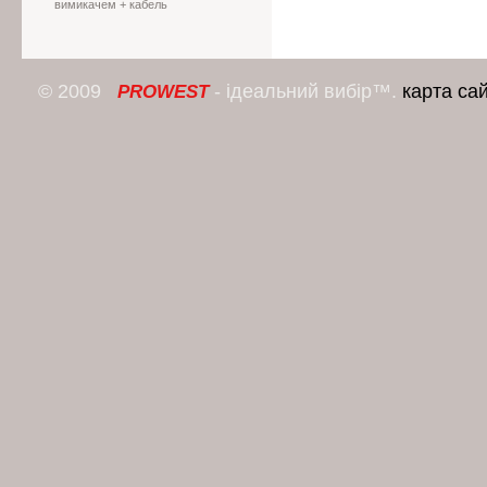
вимикачем + кабель
© 2009
- ідеальний вибір™.
карта са
PROWEST