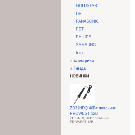
GOLDSTAR
HR
PANASONIC
PET
PHILIPS
SAMSUNG
Інші
Електрика
Гнізда
НОВИНКИ
ZD31NDQ 40Вт паяльник
PROWEST 12В
ZD31NDQ 40Вт паяльник
PROWEST 12В