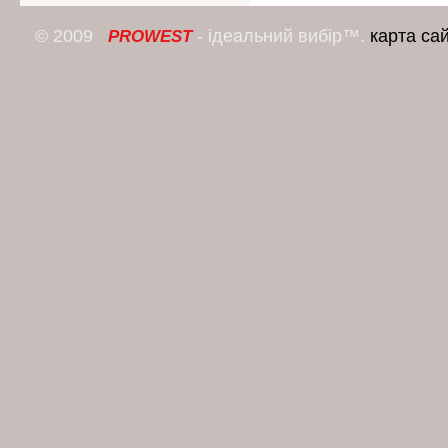
© 2009
- ідеальний вибір™.
карта са
PROWEST