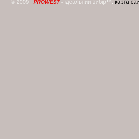
© 2009
- ідеальний вибір™.
карта са
PROWEST