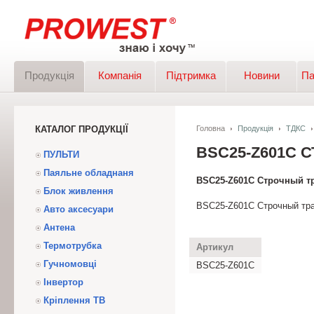
Продукція
Компанія
Підтримка
Новини
Па
КАТАЛОГ ПРОДУКЦІЇ
Головна
Продукція
ТДКС
BSC25-Z601C
ПУЛЬТИ
Паяльне обладнаня
BSC25-Z601C Строчный т
Блок живлення
BSC25-Z601C Строчный тр
Авто аксесуари
Антена
Термотрубка
Артикул
Гучномовці
BSC25-Z601C
Інвертор
Кріплення ТВ