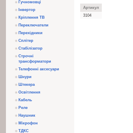
Гучномовці
Артикул
Інвертор
3104
Кріплення ТВ
Переключатели
Перехідники
Сплітер
Стабілізатор
Строчні
трансформатори
Телефонні аксесуари
Шнури
Штекера
Освітлення
Кабель
Реле
Наушник
Мікрофон
ТДКС