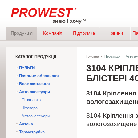
Продукція
Компанія
Підтримка
Новини
Па
КАТАЛОГ ПРОДУКЦІЇ
Головна
Продукція
Авто ак
3104 КРІП
ПУЛЬТИ
БЛІСТЕРІ 
Паяльне обладнаня
Блок живлення
Авто аксесуари
3104 Кріплення 
Сітка авто
вологозахищен
Штекера
3104 Кріплення з
Автоаксесуари
вологозахищене
Антена
Термотрубка