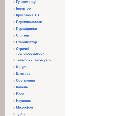
Гучномовці
Інвертор
Кріплення ТВ
Переключатели
Перехідники
Сплітер
Стабілізатор
Строчні
трансформатори
Телефонні аксесуари
Шнури
Штекера
Освітлення
Кабель
Реле
Наушник
Мікрофон
ТДКС