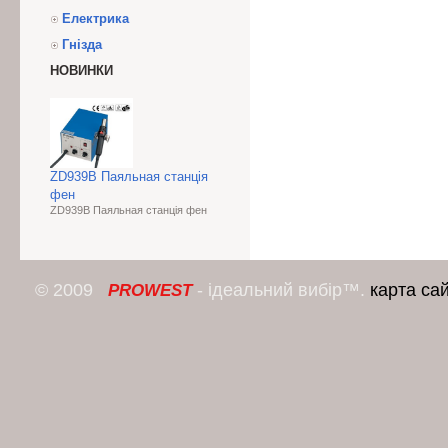
Електрика
Гнізда
НОВИНКИ
ZD939B Паяльная станція
фен
ZD939B Паяльная станція фен
© 2009
- ідеальний вибір™.
карта са
PROWEST