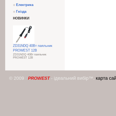
Електрика
Гнізда
НОВИНКИ
ZD31NDQ 40Вт паяльник
PROWEST 12В
ZD31NDQ 40Вт паяльник
PROWEST 12В
© 2009
- ідеальний вибір™.
карта са
PROWEST