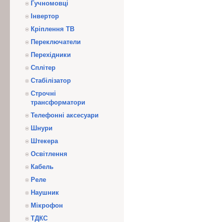
Гучномовці
Інвертор
Кріплення ТВ
Переключатели
Перехідники
Сплітер
Стабілізатор
Строчні
трансформатори
Телефонні аксесуари
Шнури
Штекера
Освітлення
Кабель
Реле
Наушник
Мікрофон
ТДКС