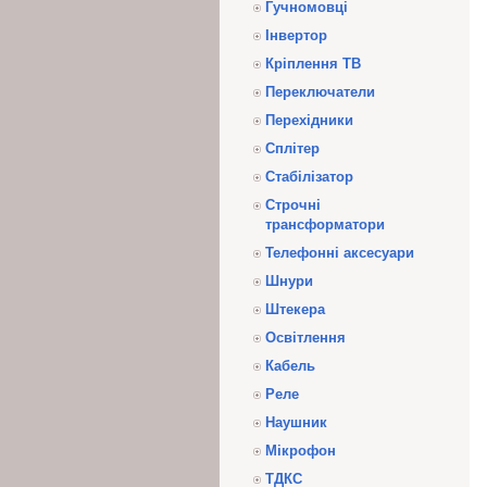
Гучномовці
Інвертор
Кріплення ТВ
Переключатели
Перехідники
Сплітер
Стабілізатор
Строчні
трансформатори
Телефонні аксесуари
Шнури
Штекера
Освітлення
Кабель
Реле
Наушник
Мікрофон
ТДКС