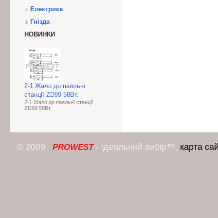
Електрика
Гнізда
НОВИНКИ
2-1 Жало до паяльнї
станції ZD99 58Bт.
2-1 Жало до паяльнї станції
ZD99 58Bт.
© 2009
- ідеальний вибір™.
карта са
PROWEST