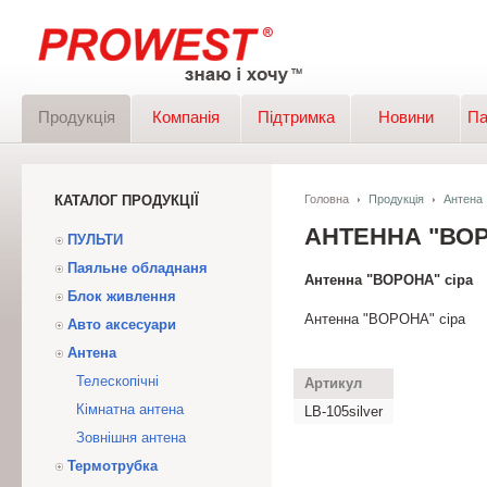
Продукція
Компанія
Підтримка
Новини
Па
КАТАЛОГ ПРОДУКЦІЇ
Головна
Продукція
Антена
АНТЕННА "ВОР
ПУЛЬТИ
Паяльне обладнаня
Антенна "ВОРОНА" сіра
Блок живлення
Антенна "ВОРОНА" сіра
Авто аксесуари
Антена
Телескопічні
Артикул
Кімнатна антена
LB-105silver
Зовнішня антена
Термотрубка