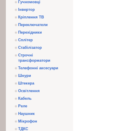
Гучномовці
Інвертор
Кріплення ТВ
Переключатели
Перехідники
Сплітер
Стабілізатор
Строчні
трансформатори
Телефонні аксесуари
Шнури
Штекера
Освітлення
Кабель
Реле
Наушник
Мікрофон
ТДКС